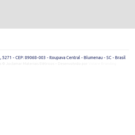
 5271 - CEP: 89068-003 - Itoupava Central - Blumenau - SC - Brasil
s © Joclamar Materiais Elétricos – Desenvolvido por
Volare Branding