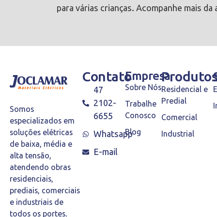
para várias crianças. Acompanhe mais da 
Contato
Empresa
Produto
Sobre Nós
47
Residencial e
Predial
2102-
Trabalhe
I
Somos
6655
Conosco
Comercial
especializados em
Blog
soluções elétricas
Whatsapp
Industrial
de baixa, média e
E-mail
alta tensão,
atendendo obras
residenciais,
prediais, comerciais
e industriais de
todos os portes.