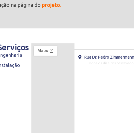
ação na página do
projeto.
s
Serviços
Engenharia
Rua Dr. Pedro Zimmermann,
Todos os direitos reservado
nstalação