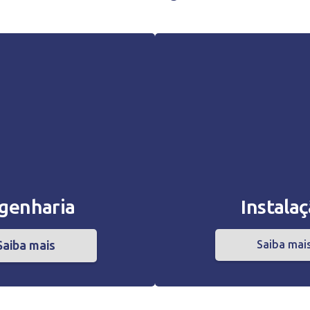
genharia
Instala
Saiba mais
Saiba mai