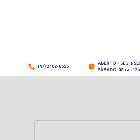
S
ABERTO – SEG. a SEX
(47) 2102-6655
SÁBADO: 08h às 12
c
LO
AD
FÁ