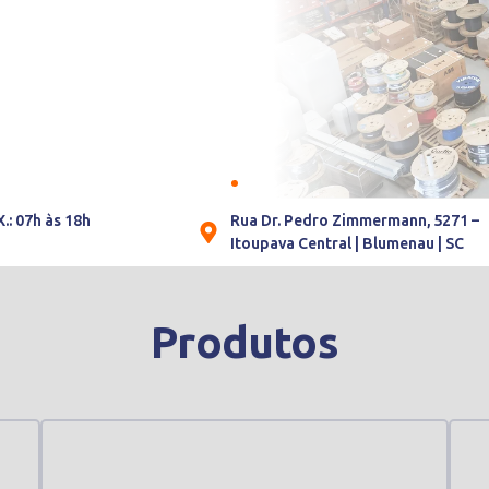
ede Própria
.: 07h às 18h
Rua Dr. Pedro Zimmermann, 5271 –
h
Itoupava Central | Blumenau | SC
om 7.342m²
Produtos
JA - ENGENHARIA -
MINISTRATIVO -
BRICA