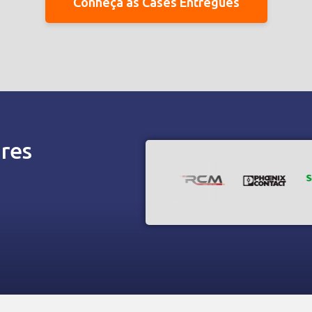
Conheça as Cases Entregues
res