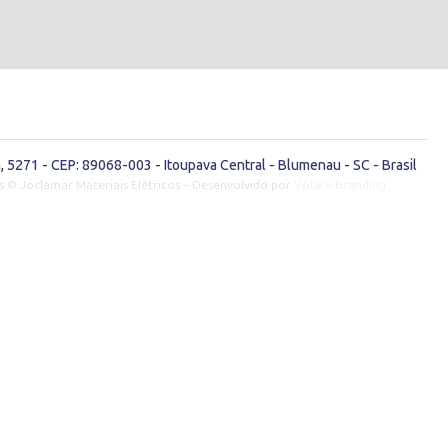
 5271 - CEP: 89068-003 - Itoupava Central - Blumenau - SC - Brasil
s © Joclamar Materiais Elétricos – Desenvolvido por
Volare Branding