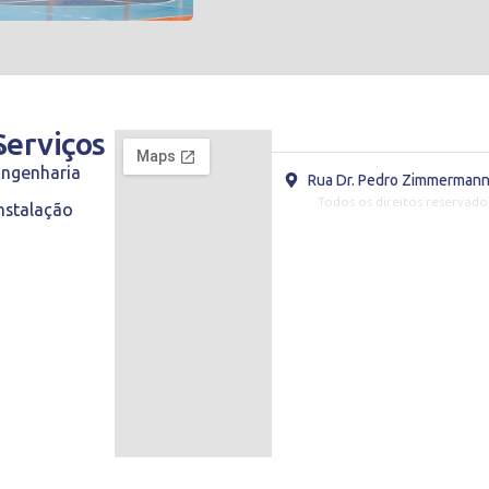
s
Serviços
Engenharia
Rua Dr. Pedro Zimmermann,
Todos os direitos reservado
nstalação