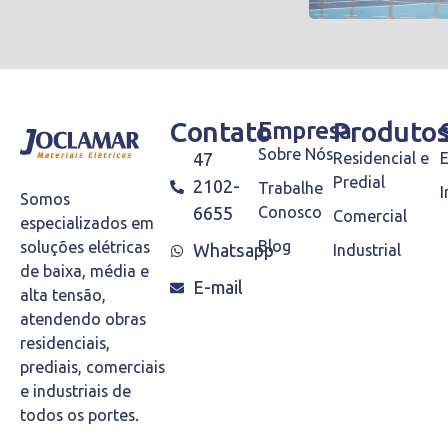
Contato
Empresa
Produto
Sobre Nós
47
Residencial e
Predial
2102-
Trabalhe
I
Somos
6655
Conosco
Comercial
especializados em
Blog
soluções elétricas
Whatsapp
Industrial
de baixa, média e
E-mail
alta tensão,
atendendo obras
residenciais,
prediais, comerciais
e industriais de
todos os portes.