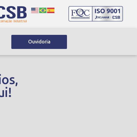
Ouvidoria
ios,
i!