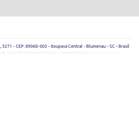
 5271 - CEP: 89068-003 - Itoupava Central - Blumenau - SC - Brasil
s © Joclamar Materiais Elétricos – Desenvolvido por
Volare Branding