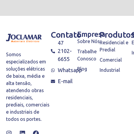
Contato
Empresa
Produto
Sobre Nós
47
Residencial e
Predial
2102-
Trabalhe
I
Somos
6655
Conosco
Comercial
especializados em
Blog
soluções elétricas
Whatsapp
Industrial
de baixa, média e
E-mail
alta tensão,
atendendo obras
residenciais,
prediais, comerciais
e industriais de
todos os portes.