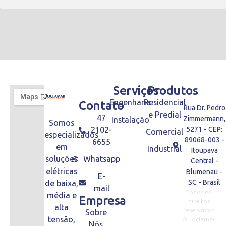
Serviços
Produtos
Engenharia
Residencial
Contato
Rua Dr. Pedro
e Predial
47
Zimmermann,
Instalação
Somos
2102-
5271 - CEP:
Comercial
especializados
89068-003 -
6655
em
Industrial
Itoupava
soluções
Whatsapp
Central -
elétricas
Blumenau -
E-
SC - Brasil
de baixa,
mail
Todos os
média e
Empresa
direitos
alta
reservados
Sobre
tensão,
© Joclamar
Nós