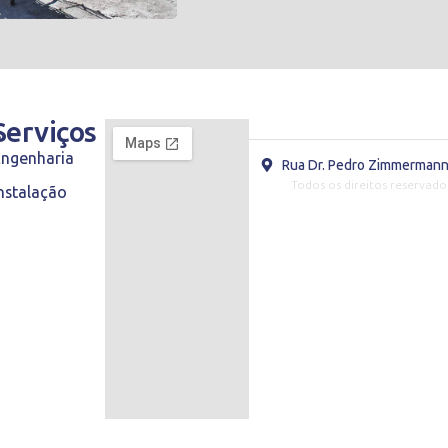
s
Serviços
Engenharia
Rua Dr. Pedro Zimmermann,
Todos os direitos reservado
nstalação