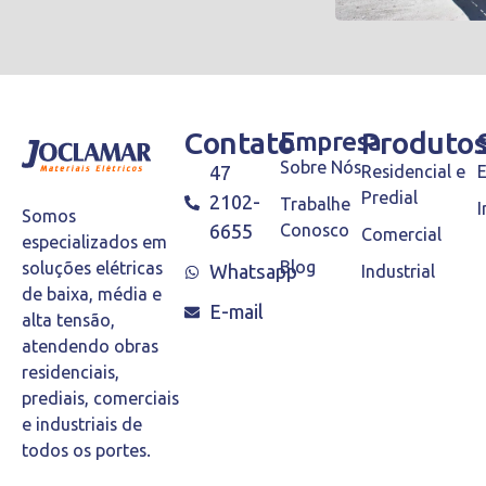
Contato
Empresa
Produto
Sobre Nós
47
Residencial e
Predial
2102-
Trabalhe
I
Somos
6655
Conosco
Comercial
especializados em
Blog
soluções elétricas
Whatsapp
Industrial
de baixa, média e
E-mail
alta tensão,
atendendo obras
residenciais,
prediais, comerciais
e industriais de
todos os portes.