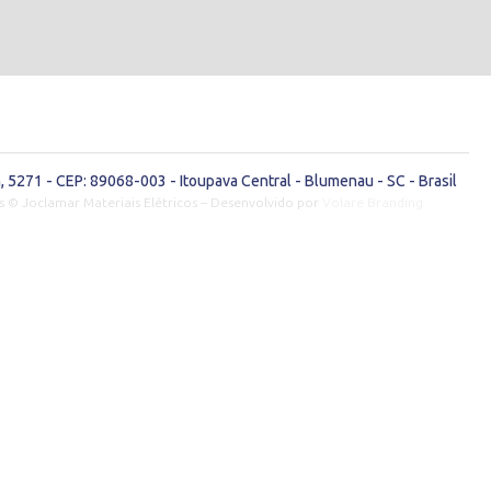
 5271 - CEP: 89068-003 - Itoupava Central - Blumenau - SC - Brasil
s © Joclamar Materiais Elétricos – Desenvolvido por
Volare Branding