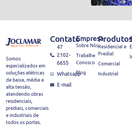
Contato
Empresa
Produto
Sobre Nós
47
Residencial e
Predial
2102-
Trabalhe
I
Somos
6655
Conosco
Comercial
especializados em
Blog
soluções elétricas
Whatsapp
Industrial
de baixa, média e
E-mail
alta tensão,
atendendo obras
residenciais,
prediais, comerciais
e industriais de
todos os portes.