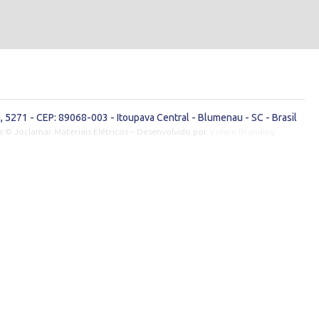
 5271 - CEP: 89068-003 - Itoupava Central - Blumenau - SC - Brasil
s © Joclamar Materiais Elétricos – Desenvolvido por
Volare Branding