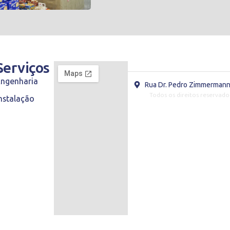
s
Serviços
Engenharia
Rua Dr. Pedro Zimmermann,
Todos os direitos reservado
nstalação