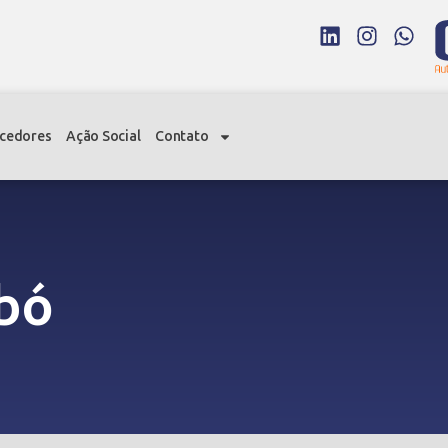
cedores
Ação Social
Contato
bó