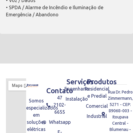
• Voz / Dados
• SPDA / Alarme de Incêndio e Iluminação de
Emergência / Abandono
Serviços
Produtos
Engenharia
Residencial
Contato
Rua Dr. Pedro
e Predial
47
Zimmermann,
Instalação
Somos
2102-
5271 - CEP:
Comercial
especializados
89068-003 -
6655
em
Industrial
Itoupava
soluções
Whatsapp
Central -
elétricas
Blumenau -
E-