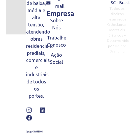
SC - Brasil
de baixa,
mail
Todos os
média e
Empresa
direitos
alta
reservados
Sobre
tensão,
© Joclamar
Nós
Materiais
atendendo
Elétricos –
Trabalhe
obras
Desenvolvido
Conosco
residenciais,
por
Volare
Branding
prediais,
Ação
comerciais
Social
e
industriais
de todos
os
portes.