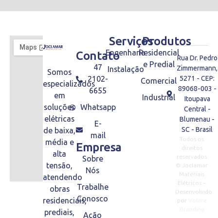
Serviços
Produtos
Engenharia
Residencial
Contato
Rua Dr. Pedro
e Predial
47
Zimmermann,
Instalação
Somos
2102-
5271 - CEP:
Comercial
especializados
89068-003 -
6655
em
Industrial
Itoupava
soluções
Whatsapp
Central -
elétricas
Blumenau -
E-
SC - Brasil
de baixa,
mail
Todos os
média e
Empresa
direitos
alta
reservados
Sobre
tensão,
© Joclamar
Nós
Materiais
atendendo
Elétricos –
Trabalhe
obras
Desenvolvido
Conosco
residenciais,
por
Volare
Branding
prediais,
Ação