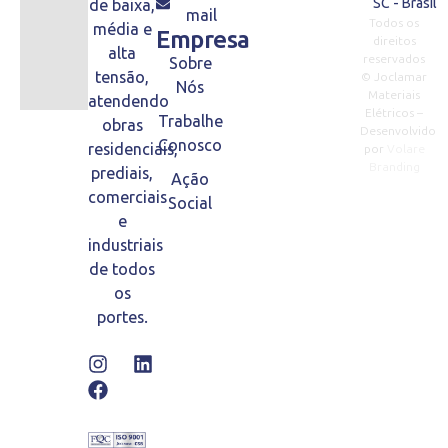
SC - Brasil
de baixa,
mail
Todos os
média e
Empresa
direitos
alta
reservados
Sobre
tensão,
© Joclamar
Nós
Materiais
atendendo
Elétricos –
Trabalhe
obras
Desenvolvido
Conosco
residenciais,
por
Volare
Branding
prediais,
Ação
comerciais
Social
e
industriais
de todos
os
portes.