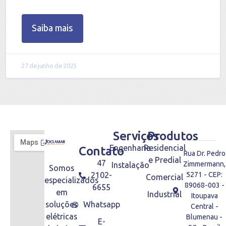
Saiba mais
27 de junho de 2025
Serviços
Produtos
Engenharia
Residencial
Contato
Rua Dr. Pedro
e Predial
47
Zimmermann,
Instalação
Somos
2102-
5271 - CEP:
Comercial
especializados
89068-003 -
6655
em
Industrial
Itoupava
soluções
Whatsapp
Central -
elétricas
Blumenau -
E-