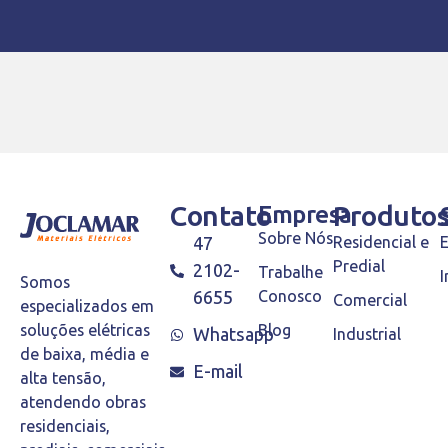
Contato
Empresa
Produto
Sobre Nós
47
Residencial e
Predial
2102-
Trabalhe
I
Somos
6655
Conosco
Comercial
especializados em
Blog
soluções elétricas
Whatsapp
Industrial
de baixa, média e
E-mail
alta tensão,
atendendo obras
residenciais,