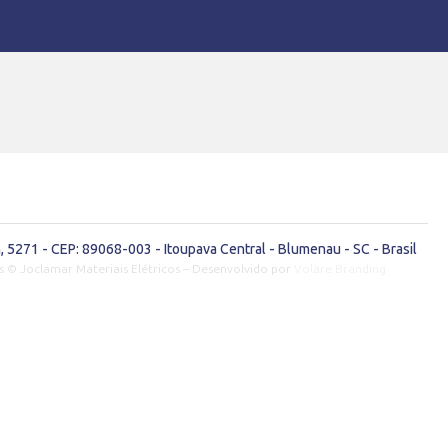
 5271 - CEP: 89068-003 - Itoupava Central - Blumenau - SC - Brasil
s © Joclamar Materiais Elétricos – Desenvolvido por
Volare Branding