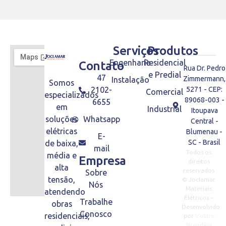
Serviços
Produtos
Engenharia
Residencial
Contato
Rua Dr. Pedro
e Predial
47
Zimmermann,
Instalação
Somos
2102-
5271 - CEP:
Comercial
especializados
89068-003 -
6655
em
Industrial
Itoupava
soluções
Whatsapp
Central -
elétricas
Blumenau -
E-
SC - Brasil
de baixa,
mail
Todos os
média e
Empresa
direitos
alta
reservados
Sobre
tensão,
© Joclamar
Nós
Materiais
atendendo
Elétricos –
Trabalhe
obras
Desenvolvido
Conosco
residenciais,
por
Volare
Branding