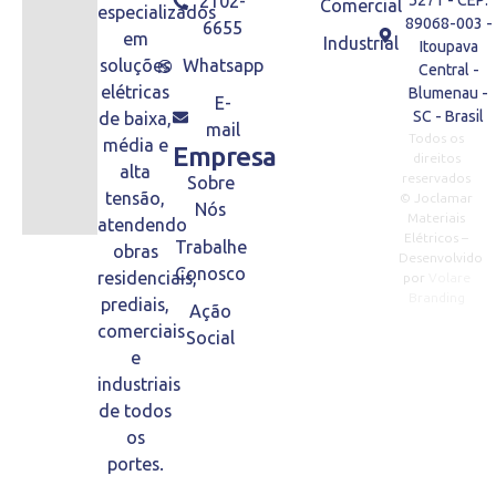
2102-
5271 - CEP:
Comercial
especializados
89068-003 -
6655
em
Industrial
Itoupava
soluções
Whatsapp
Central -
elétricas
Blumenau -
E-
SC - Brasil
de baixa,
mail
Todos os
média e
Empresa
direitos
alta
reservados
Sobre
tensão,
© Joclamar
Nós
Materiais
atendendo
Elétricos –
Trabalhe
obras
Desenvolvido
Conosco
residenciais,
por
Volare
Branding
prediais,
Ação
comerciais
Social
e
industriais
de todos
os
portes.