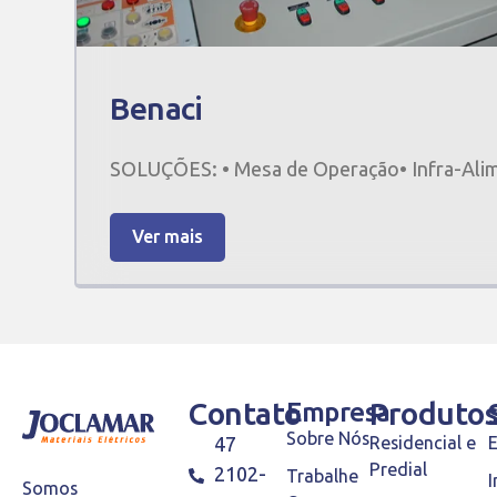
Benaci
SOLUÇÕES: • Mesa de Operação• Infra-Ali
Ver mais
Contato
Empresa
Produto
Sobre Nós
47
Residencial e
Predial
2102-
Trabalhe
I
Somos