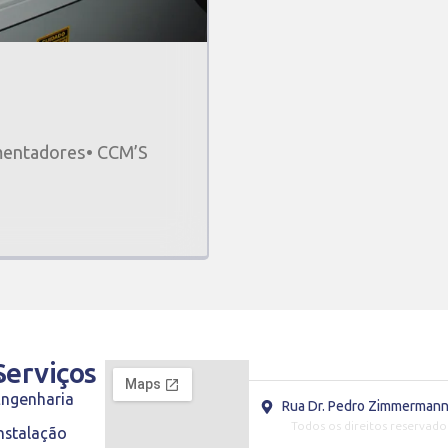
mentadores• CCM’S
s
Serviços
Engenharia
Rua Dr. Pedro Zimmermann,
Todos os direitos reservado
nstalação