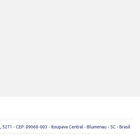
 5271 - CEP: 89068-003 - Itoupava Central - Blumenau - SC - Brasil
s © Joclamar Materiais Elétricos – Desenvolvido por
Volare Branding